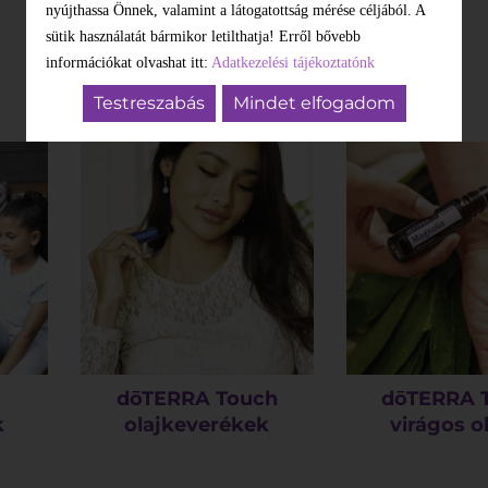
nyújthassa Önnek, valamint a látogatottság mérése céljából. A
sütik használatát bármikor letilthatja! Erről bővebb
információkat olvashat itt:
Adatkezelési tájékoztatónk
Testreszabás
Mindet elfogadom
dōTERRA Touch
dōTERRA 
k
olajkeverékek
virágos o