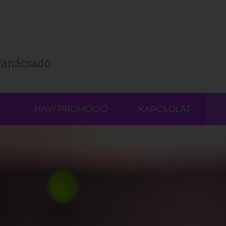
 tanácsadó
K
HAVI PROMÓCIÓ
KAPCSOLAT
IS