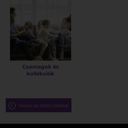
Csomagok és
kollekciók
vissza az előző oldalra!