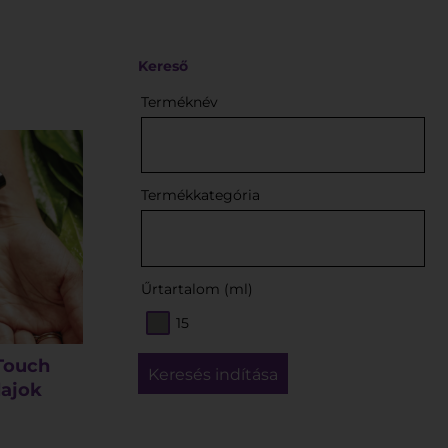
Kereső
Terméknév
Termékkategória
Űrtartalom (ml)
15
Touch
keresés indítása
lajok