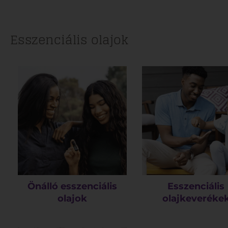
Esszenciális olajok
Önálló esszenciális
Esszenciális
olajok
olajkeveréke