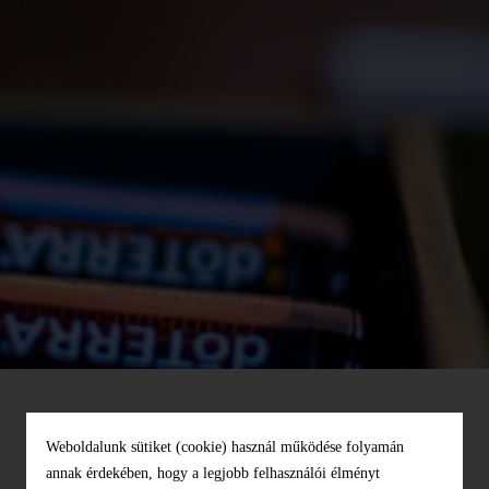
DŌTERRA TOUCH
OLAJKEVERÉKEK
DŌTERRA TOUCH
VIRÁGOS OLAJOK
CSOMAGOK ÉS
KOLLEKCIÓK
Weboldalunk sütiket (cookie) használ működése folyamán
annak érdekében, hogy a legjobb felhasználói élményt