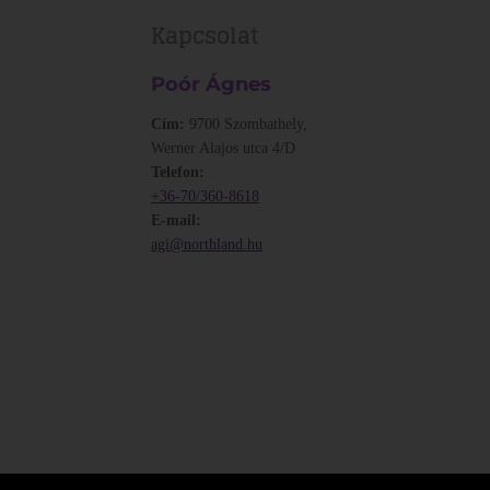
Kapcsolat
Poór Ágnes
Cím:
9700 Szombathely,
Werner Alajos utca 4/D
Telefon:
+36-70/360-8618
E-mail:
agi@northland.hu